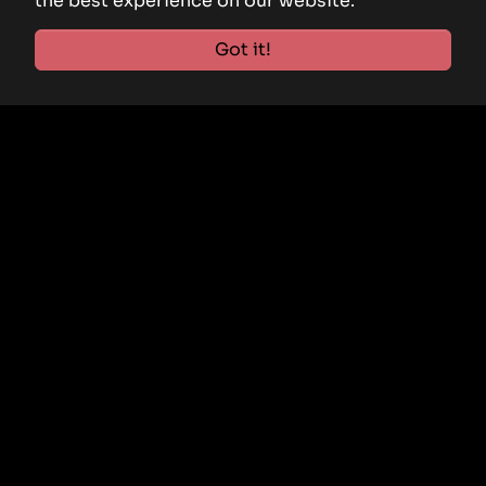
the best experience on our website.
Got it!
HERZLICH WILLKOMMEN
LEISTUNGSSTARK UND
ZUVERLÄSSIG
IHR KFZ-MEISTERBETRIEB
SEIT DEM 01.06.2025 IN
WENDEN-GERLINGEN